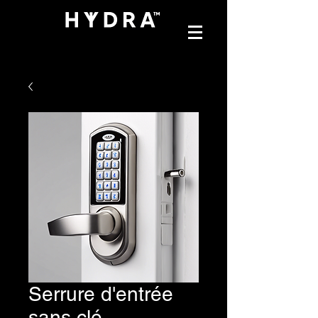
Serrure d'entrée
sans clé