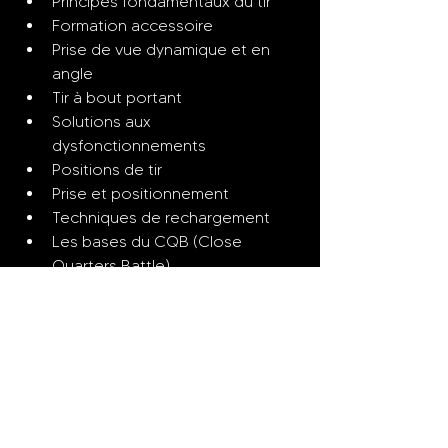
Principes fondamentaux du tir
Formation accessoire
Prise de vue dynamique et en 
angle
Tir à bout portant
Solutions aux 
dysfonctionnements
Positions de tir
Prise et positionnement
Techniques de rechargement
Les bases du CQB (Close 
Quarters Battle)
À propos de nos
instructeurs
Nos instructeurs sont des professionnels
hautement qualifiés, tous issus des forces
spéciales et agents de protection
rapprochée expérimentés. Forts de leurs