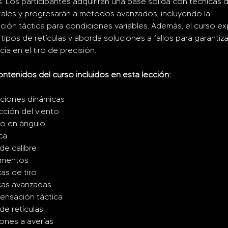
. Los participantes adquirirán una base sólida con técnicas d
ales y progresarán a métodos avanzados, incluyendo la 
ón táctica para condiciones variables. Además, el curso ex
tipos de retículas y aborda soluciones a fallos para garantizar
a en el tiro de precisión.
ntenidos del curso incluidos en esta lección:
aciones dinámicas
cción del viento
ro en ángulo
ica
de calibre
amentos
as de tiro
cas avanzadas
nsación táctica
de retículas
ones a averías