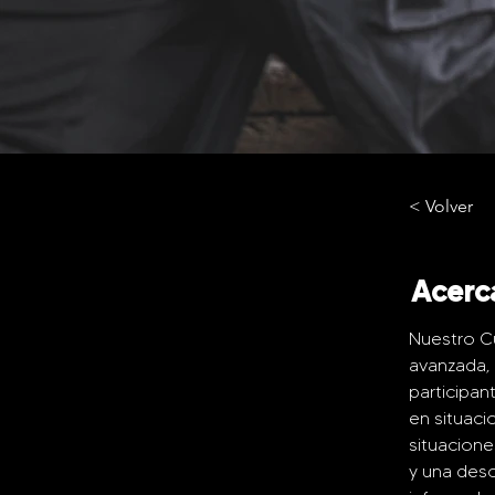
< Volver
Acerc
Nuestro Cu
avanzada, c
participan
en situaci
situacione
y una desc