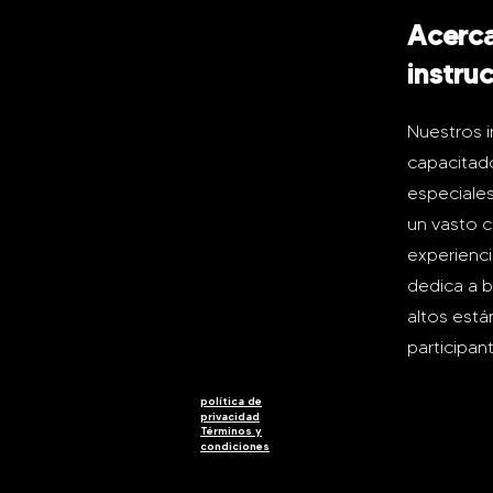
Acerca
instru
Nuestros i
capacitado
especiales
un vasto c
experienci
dedica a b
altos está
participan
política de
privacidad
Términos y
condiciones