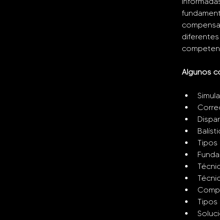
informadas
fundament
compensaci
diferentes 
competenci
Algunos co
Simul
Corre
Dispa
Balíst
Tipos 
Fund
Técnic
Técni
Compe
Tipos 
Soluci