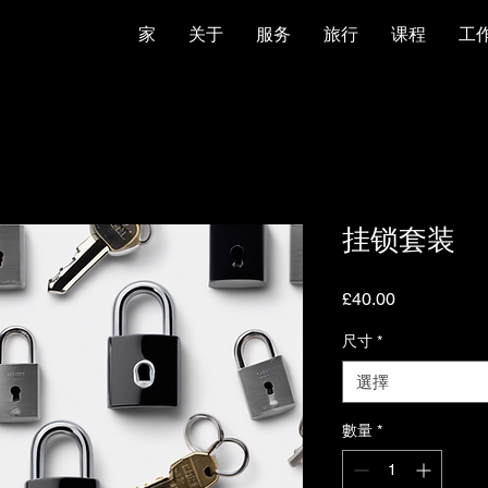
家
关于
服务
旅行
课程
工
挂锁套装
價
£40.00
格
尺寸
*
選擇
數量
*