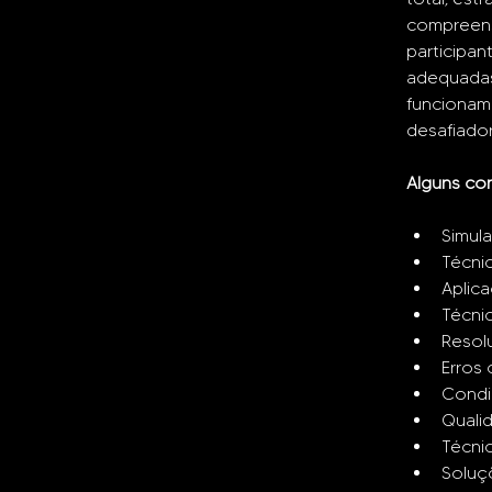
compreens
participan
adequadas
funcioname
desafiador
Alguns con
Simul
Técnic
Aplic
Técni
Resol
Erros
Condi
Quali
Técni
Soluç