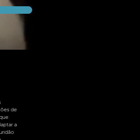
 
ções de 
 que 
aptar a 
uridão 
 