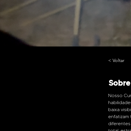
< Voltar
Sobre
Nosso Cur
habilidade
baixa visi
enfatizam 
diferentes
total, est